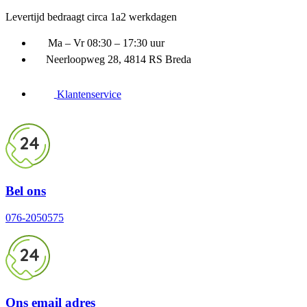
Ga
Levertijd bedraagt circa 1a2 werkdagen
naar
inhoud
Ma – Vr 08:30 – 17:30 uur
Neerloopweg 28, 4814 RS Breda
Klantenservice
24
Bel ons
076-2050575
24
Ons email adres